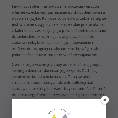
Innym sposobem na budowanie poczucia wartości
własnej dziecka jest zachęcanie go do podejmowania
wyzwań i ryzyka. Pomoże to dziecku przekonać się, że
jest w stanie osiągnąć cele, które sobie postawiło, co
z kolei może zwiększyć jego pewność siebie i zaufanie
do siebie. Jednak ważne jest, aby dawać dziecku
zadania i cele, które są dla niego odpowiednie i
możliwe do osiągnięcia, aby nie zniechęcać go, ale
jednocześnie dawać mu możliwość rozwijania się.
Oprócz tego ważne jest, aby podkreślać osiągnięcia
swojego dziecka i doceniać jego wysiłki. Zachęcaj
swoje dziecko do dzielenia się z Tobą swoimi
sukcesami i postępami, a także do refleksji nad
sytuacjami, w których doświadczyło trudności. Pomóż
mu dostrzegać swoje pozytywne cechy i umiejętności
oraz budować na nich poczucie wartości własnej.
Podsumowując, ważne jest, aby pomagać dziecku w
budowaniu poczucia wartości własnej poprzez