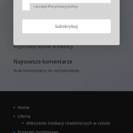
Jabłoński
I accept the privacy policy
Trudne zachowania dzieci podczas wakacji – błędne
strategie według Dreikursa.
W Onet.pl artykuł o moim podcaście.
Życzenia Świąteczne i Noworoczne
Kognitywny wymiar w edukacji.
Najnowsze komentarze
Brak komentarzy do wyświetlenia.
Home
Oferta
Wdrożenie mediacji rówieśniczych w szkole
Program Systemowy