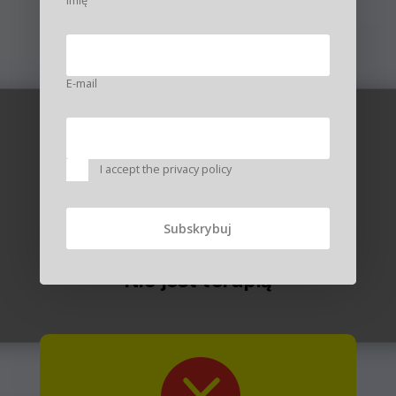
Imię
Czym NIE jest program.
E-mail

I accept the privacy policy
Nie jest terapią
