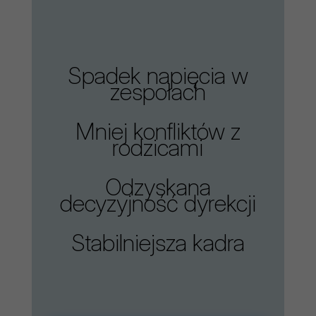
Spadek napięcia w
zespołach
Mniej konfliktów z
rodzicami
Odzyskana
decyzyjność dyrekcji
Stabilniejsza kadra