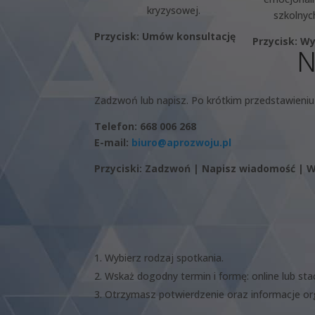
kryzysowej.
szkolnych
Przycisk: Umów konsultację
Przycisk: W
N
Zadzwoń lub napisz. Po krótkim przedstawieni
Telefon: 668 006 268
E-mail:
biuro@aprozwoju.pl
Przyciski: Zadzwoń | Napisz wiadomość |
Wybierz rodzaj spotkania.
Wskaż dogodny termin i formę: online lub sta
Otrzymasz potwierdzenie oraz informacje or