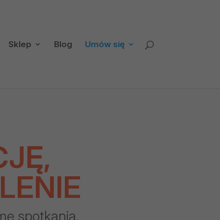
Sklep
Blog
Umów się
JĘ,
LENIE
mę spotkania.