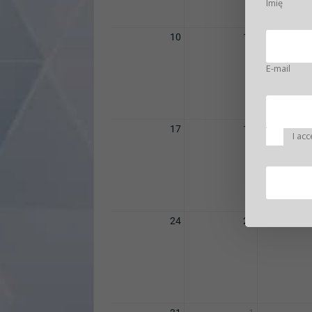
Imię
10
11
E-mail
17
18
I acc
24
25