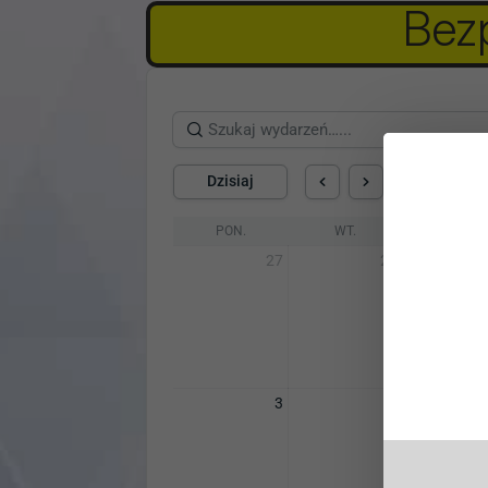
Bezp
sierpień,
Dzisiaj
PON.
WT.
ŚR.
27
28
Zasub
Dołącz do
aktualiza
3
4