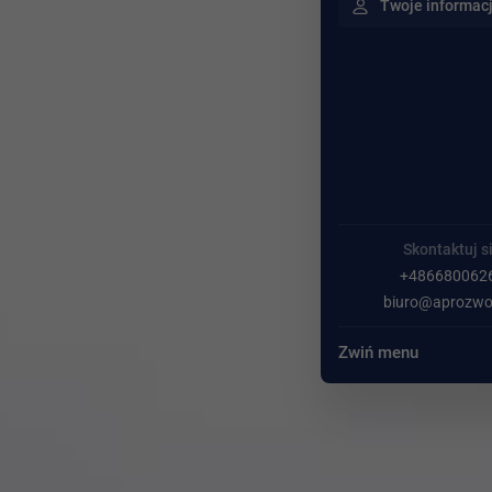
Twoje informac
Skontaktuj s
+486680062
biuro@aprozwoj
Zwiń menu