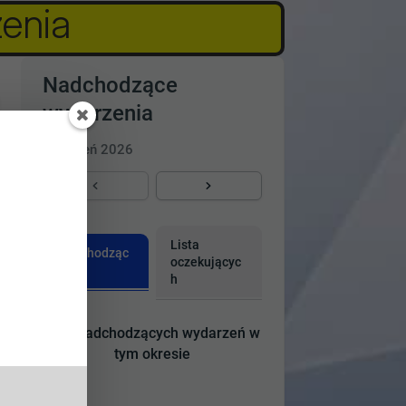
zenia
Nadchodzące
wydarzenia
wrzesień 2026
Lista
Nadchodząc
oczekującyc
e
h
Brak nadchodzących wydarzeń w
tym okresie