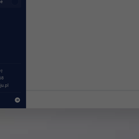
je
ię
68
u.pl