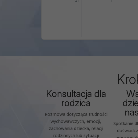
31
1
Kro
Konsultacja dla
Ws
rodzica
dzi
nas
Rozmowa dotycząca trudności
wychowawczych, emocji,
Spotkanie dl
zachowania dziecka, relacji
doświadcz
rodzinnych lub sytuacji
emocjonaln