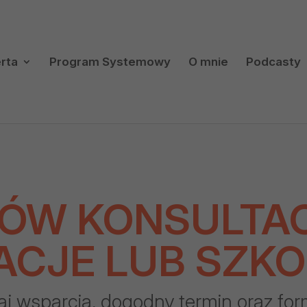
rta
Program Systemowy
O mnie
Podcasty
ÓW KONSULTAC
ACJE LUB SZKO
aj wsparcia, dogodny termin oraz for