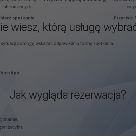
 lub rodzinnych.
inny
ybierz spotkanie
Przycisk:
ie wiesz, którą usługę wybra
u sytuacji pomogę wskazać odpowiednią formę spotkania.
 WhatsApp
Jak wygląda rezerwacja?
cjonarnie.
ganizacyjne.