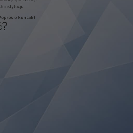
ch instytucji.
 Poproś o kontakt
ć?