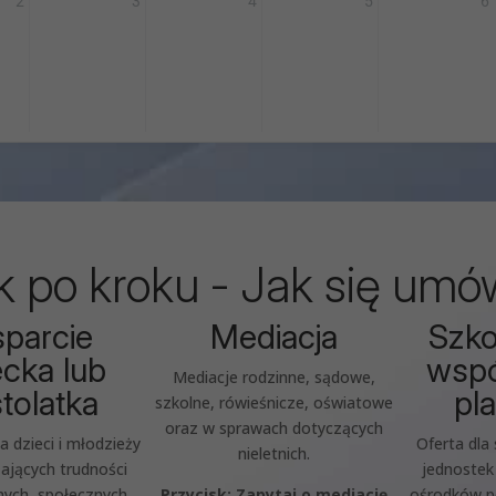
2
3
4
5
6
k po kroku - Jak się umó
parcie
Mediacja
Szko
ecka lub
wspó
Mediacje rodzinne, sądowe,
tolatka
pl
szkolne, rówieśnicze, oświatowe
oraz w sprawach dotyczących
a dzieci i młodzieży
Oferta dla 
nieletnich.
ających trudności
jednoste
ych, społecznych,
Przycisk: Zapytaj o mediację
ośrodków p