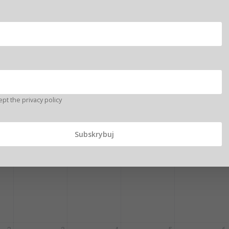
12
13
14
15
16
19
20
21
22
23
ept the privacy policy
11:00
Bezpłatny webinar dla dyrektorów szkół – Szkolny Klub Mediacyjny
99 pozostałe miejsca
26
27
28
29
30