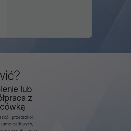
wić?
lenie lub
łpraca z
acówką
szkół, przedszkoli,
k samorządowych,
omocy społecznej i