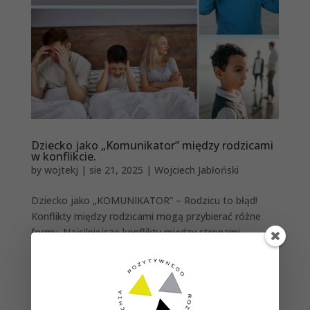
Dziecko jako „Komunikator” między rodzicami
w konflikcie.
by
wojtekj
|
sie 21, 2025
|
Wojciech Jabłoński
Dziecko jako „KOMUNIKATOR” – Rodzicu to błąd!
Konflikty między rodzicami mogą przybierać różne
formy. Najsilniejsze konflikty między stronami
pojawiają się na etapie rozwodu lub po nim. Bardzo
często rodzice przestają się komunikować z
szacunkiem, bo...