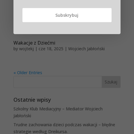
Pozytywnej Relacji. Wakacje nadal trwają, ale wielu z
nas — rodziców — zaczyna już myśleć o zbliżającym
się wrześniu. To szczególny moment, zwłaszcza dla
tych,...
Wakacje z Dziećmi
by
wojtekj
|
cze 18, 2025
|
Wojciech Jabłoński
« Older Entries
Szukaj
Ostatnie wpisy
Szkolny Klub Mediacyjny – Mediator Wojciech
Jabłoński
Trudne zachowania dzieci podczas wakacji – błędne
strategie według Dreikursa.