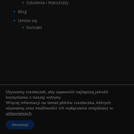
Szkolenia i Warsztaty
Blog
Umów się
Kontakt
Używamy ciasteczek, aby zapewnić najlepszą jakość
korzystania z naszej witryny.
Więcej informacji na temat plików ciasteczka, których
używamy, oraz możliwości ich wyłączenia znajdziesz w
© Copyright
Akademia Pozytywnego Rozwoju
.
ustawieniach
.
Realizacja
tanie strony internetowe UK
, Hosting
Akceptuję
tani hosting UK
, domena utrzymana w
domeny UK