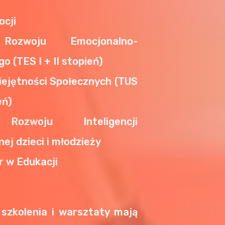
ocji
Rozwoju Emocjonalno-
o (TES I + II stopień)
iejętności Społecznych (TUS
eń)
Rozwoju Inteligencji
ej dzieci i młodzieży
r w Edukacji
 szkolenia i warsztaty mają