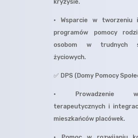
kryzysie.
•
Wsparcie w tworzeniu i 
programów pomocy rodz
osobom w trudnych sy
życiowych.
✅
DPS (Domy Pomocy Społe
•
Prowadzenie wa
terapeutycznych i integrac
mieszkańców placówek.
•
Pomoc w rozwijaniu ko