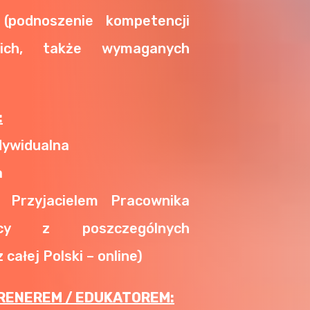
(podnoszenie kompetencji
lskich, także wymaganych
:
dywidualna
a
 Przyjacielem Pracownika
nicy z poszczególnych
z całej Polski – online)
RENEREM / EDUKATOREM: