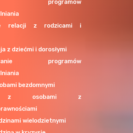
enie programów
lniania
e relacji z rodzicami i
a z dziećmi i dorosłymi
rowanie programów
lniania
sobami bezdomnymi
a z osobami z
prawnościami
dzinami wielodzietnymi
dziną w kryzysie