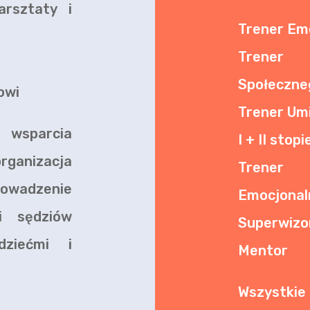
arsztaty i
Trener Em
Trener 
Społeczneg
owi
Trener Um
 wsparcia
I + II stopi
ganizacja
Trener 
owadzenie
Emocjonaln
i sędziów
Superwizo
ziećmi i
Mentor
Wszystkie