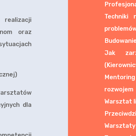
Profesjona
Techniki 
realizacji
problemó
inom oraz
Budowanie 
tuacjach
Jak zar
(Kierownic
cznej)
Mentoring
rozwojem
rsztatów
Warsztat l
yjnych dla
Przeciwdz
Warsztaty
mpetencji