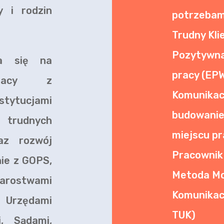
y i rodzin
potrzebam
i
Trudny Kli
Pozytywn
ra się na
pracy (EP
pracy z
Komunik
tucjami
budowan
 trudnych
miejscu pr
az rozwój
Pracownik
nie z GOPS,
Metoda Mo
arostwami
Komunika
 Urzędami
TUK)
, Sądami,