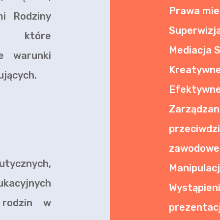
Prawa mie
mi Rodziny
Superwizja
a, które
Mediacja 
e warunki
Kreatywne
ujących.
Efektywne
Zarzą
przeciw
zawodow
utycznych,
Manipulacj
ukacyjnych
Wystąpie
 rodzin w
prezentacj