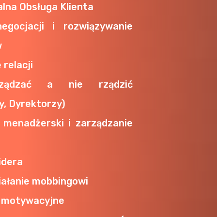
lna Obsługa Klienta
negocjacji i rozwiązywanie
w
relacji
ządzać a nie rządzić
y, Dyrektorzy)
 menadżerski i zarządzanie
idera
iałanie mobbingowi
 motywacyjne