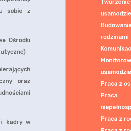
Tworz
iu sobie z
usamodzie
Budowani
rodzinami
we Ośrodki
Komunikacj
eutyczne)
Monito
ierających
usamodzie
eczny oraz
Praca z o
dnościami
Prac
niepełnos
Praca z ro
i kadry w
Praca z ro