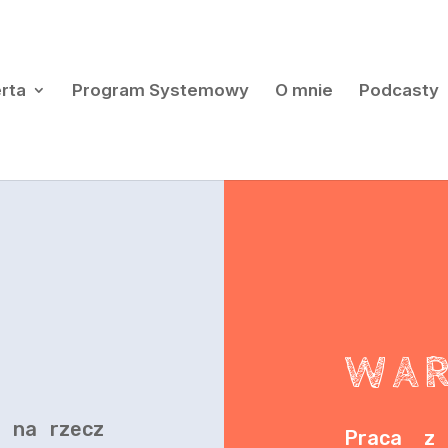
rta
Program Systemowy
O mnie
Podcasty
WAR
i na rzecz
Praca z 