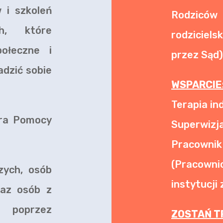
 i szkoleń
Rodziców 
h, które
rodzicie
połeczne i
przez Sąd)
dzić sobie
WSPARCIE
Terapia in
ra Pomocy
Superwizj
Pracownik
(Pracow
zych, osób
instytucji 
raz osób z
 poprzez
ZOSTAŃ T