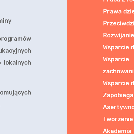
Prawa dzi
miny
Przeciwdz
Rozwijani
 programów
Wsparcie d
ukacyjnych
Wsparci
 lokalnych
zachowani
Wsparcie d
romujących
Zapobiega
.
Asertywno
Tworzenie
Akademi