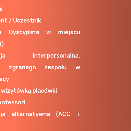
i
ent / Uczestnik
a Dyscyplina w miejscu
W)
acja interpersonalna,
ie zgranego zespołu w
acy
 wizytówką placówki
ntessori
cja alternatywna (ACC +