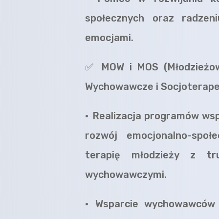
społecznych oraz radzen
emocjami.
✅
MOW i MOS (Młodzieżo
Wychowawcze i Socjoterap
•
Realizacja programów wsp
rozwój emocjonalno-społ
terapię młodzieży z tru
wychowawczymi.
•
Wsparcie wychowawców 